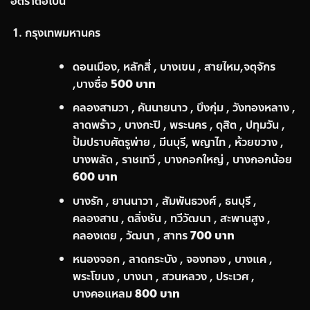
อัตราต่อไปนี้
กรุงเทพมหานคร
ดอนเมือง, หลักสี่ , บางเขน , สายไหม,จตุจักร
,บางซื่อ
500 บาท
คลองสามวา , คันนายนาว , บึงกุ่ม , วังทองหลาง ,
ลาดพร้าว , บางกะปิ , พระนคร , ดุสิต , ปทุมวัน ,
ป้มปราบศัตรูพ่าย , มีนบุรี, พญาไท , ห้วยขวาง ,
บางพลัด , ราชเทวี , บางกอกใหญ่ , บางกอกน้อย
600 บาท
บางรัก , ยานนาวา , สัมพันธวงศ์ , ธนบุรี ,
คลองสาน , ตลิ่งชัน , ทวีวัฒนา , สะพานสูง ,
คลองเตย , วัฒนา , สาทร
700 บาท
หนองจอก , ลาดกระบัง , จองทอง , บางแค ,
พระโขนง , บางนา , สวนหลวง , ประเวศ ,
บางคอแหลม
800 บาท